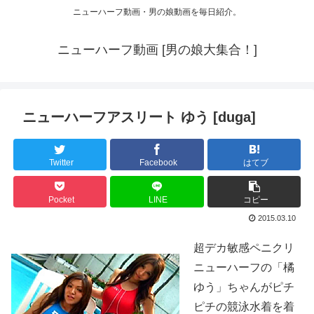
ニューハーフ動画・男の娘動画を毎日紹介。
ニューハーフ動画 [男の娘大集合！]
ニューハーフアスリート ゆう [duga]
Twitter
Facebook
はてブ
Pocket
LINE
コピー
2015.03.10
超デカ敏感ペニクリ
ニューハーフの「橘
ゆう」ちゃんがピチ
ピチの競泳水着を着