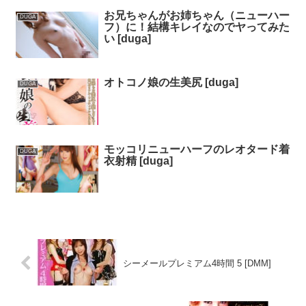
お兄ちゃんがお姉ちゃん（ニューハー
DUGA
フ）に！結構キレイなのでヤってみた
い [duga]
オトコノ娘の生美尻 [duga]
DUGA
モッコリニューハーフのレオタード着
DUGA
衣射精 [duga]
シーメールプレミアム4時間 5 [DMM]