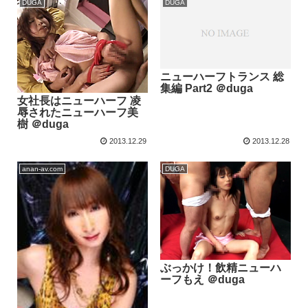
DUGA
DUGA
ニューハーフトランス 総
集編 Part2 ＠duga
女社長はニューハーフ 凌
辱されたニューハーフ美
樹 ＠duga
2013.12.29
2013.12.28
anan-av.com
DUGA
ぶっかけ！飲精ニューハ
ーフもえ ＠duga