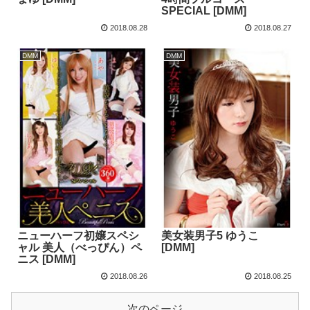
SPECIAL [DMM]
2018.08.28
2018.08.27
DMM
DMM
ニューハーフ初嬢スペシ
美女装男子5 ゆうこ
ャル 美人（べっぴん）ペ
[DMM]
ニス [DMM]
2018.08.26
2018.08.25
次のページ