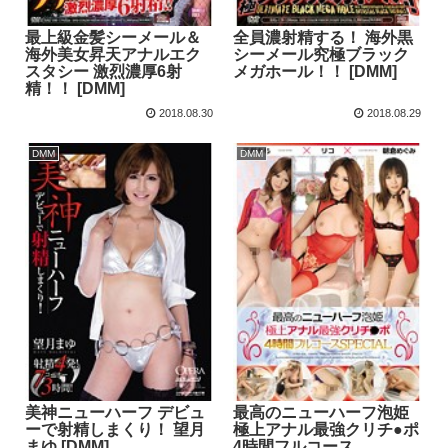
最上級金髪シーメール＆
全員濃射精する！ 海外黒
海外美女昇天アナルエク
シーメール究極ブラック
スタシー 激烈濃厚6射
メガホール！！ [DMM]
精！！ [DMM]
2018.08.30
2018.08.29
DMM
DMM
美神ニューハーフ デビュ
最高のニューハーフ泡姫
ーで射精しまくり！ 望月
極上アナル最強クリチ●ポ
まゆ [DMM]
4時間フルコース