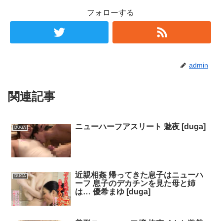
フォローする
admin
関連記事
ニューハーフアスリート 魅夜 [duga]
DUGA
近親相姦 帰ってきた息子はニューハ
DUGA
ーフ 息子のデカチンを見た母と姉
は… 優希まゆ [duga]