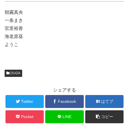
朝霧真央
一条まき
宮里裕香
海老原葵
ようこ
DUGA
シェアする
Twitter
Facebook
はてブ
Pocket
LINE
コピー