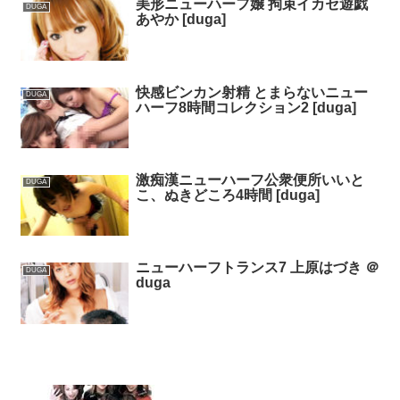
美形ニューハーフ嬢 拘束イカセ遊戯
DUGA
あやか [duga]
快感ビンカン射精 とまらないニュー
DUGA
ハーフ8時間コレクション2 [duga]
激痴漢ニューハーフ公衆便所いいと
DUGA
こ、ぬきどころ4時間 [duga]
ニューハーフトランス7 上原はづき ＠
DUGA
duga