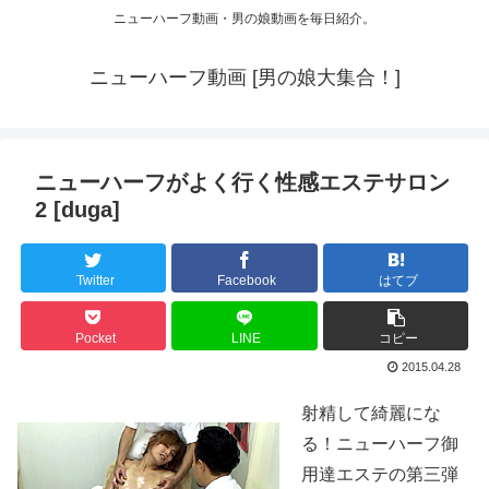
ニューハーフ動画・男の娘動画を毎日紹介。
ニューハーフ動画 [男の娘大集合！]
ニューハーフがよく行く性感エステサロン
2 [duga]
Twitter
Facebook
はてブ
Pocket
LINE
コピー
2015.04.28
射精して綺麗にな
る！ニューハーフ御
用達エステの第三弾