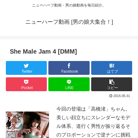
ニューハーフ動画・男の娘動画を毎日紹介。
ニューハーフ動画 [男の娘大集合！]
She Male Jam 4 [DMM]
Twitter
Facebook
はてブ
Pocket
LINE
コピー
2015.05.31
今回の登場は「高橋渚」ちゃん。
美しい顔立ちにスレンダーなモデ
ル体系、道行く男性が振り返るそ
のプロポーションで逆ナンに挑戦