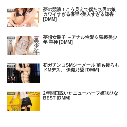
夢の競演！こう見えて僕たち男の娘
DMM
カワイすぎる優里×美人すぎる涼香
[DMM]
夢想女装子 ～アナル性愛 6 猥褻美少
DMM
年 華神 [DMM]
初ガチンコSMシーメール 前も後ろも
DMM
ドMデス。 伊織乃愛 [DMM]
2年間口説いたニューハーフ姫咲ひな
DMM
BEST [DMM]