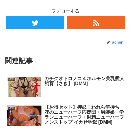
フォローする
admin
関連記事
カチクオトコノコ 4 ホルモン美乳愛人
DMM
飼育【さき】 [DMM]
【お得セット】押忍！われら竿持ち
DMM
花のニューハーフ応援団・男装娘・学
ランニューハーフ・射精ニューハーフ
ノンストップ イカせ地獄 [DMM]