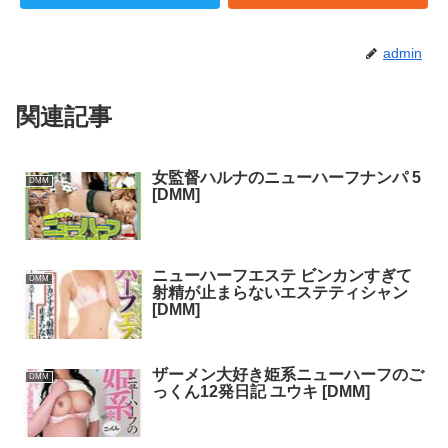
admin
関連記事
女監督ハルナのニューハーフナンパ 5
DMM
[DMM]
ニューハーフエステ ビンカンすぎて
DMM
射精が止まらないエステティシャン
[DMM]
ザーメン大好き姫系ニューハーフのご
DMM
っくん12発日記 ユウキ [DMM]