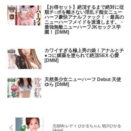
【お得セット】絶頂するまで絶対に従
DMM
順チ○ポを離さない淫乱ド痴女ニュー
ハーフ豪快アナルファック！・最高の
ニューハーフメイドを派遣します。・
最強無敵ニューハーフJKセックス学
園！ [DMM]
カワイすぎる極上男の娘！アナルとチ
DMM
●コに媚薬を塗られて絶頂SEX 心愛
[DMM]
天然美少女ニューハーフ Debut 天使
DMM
ゆら [DMM]
元祖Mr.レディ ひかるちゃん 朝川ひかる
[duga]