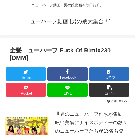
ニューハーフ動画・男の娘動画を毎日紹介。
ニューハーフ動画 [男の娘大集合！]
金髪ニューハーフ Fuck Of Rimix230
[DMM]
Twitter
Facebook
はてブ
Pocket
LINE
コピー
2015.06.22
世界のニューハーフたちが集結！
眩い美貌にナイスボディーの数々
のニューハーフたちが13名も登