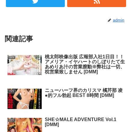
admin
関連記事
桃太郎映像出版 広報部入社1日目！！
DMM
アメリア・イヤハートのしぼりたて生
あめりあ汁の営業膣動※弊社は一切、
枕営業致しません [DMM]
ニューハーフ界のカリスマ 橘芹那 凌
DMM
●的フル勃起 BEST 8時間 [DMM]
SHE☆MALE ADVENTURE Vol.1
DMM
[DMM]