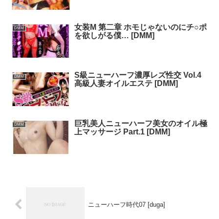
女装M 第二章 ホモじゃないのにチ○ポ
DMM
を欲しがる僕… [DMM]
S級ニューハーフ濃厚レズ性交 Vol.4
DMM
高級人妻オイルエステ [DMM]
巨乳美人ニューハーフ美女のオイル極
DMM
上マッサージ Part.1 [DMM]
ニューハーフ時代07 [duga]