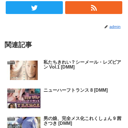
admin
関連記事
私たちきれい？シーメール・レズビア
DMM
ン Vol.1 [DMM]
ニューハーフトランス 8 [DMM]
DMM
男の娘、完全メス化これくしょん 9 茜
DMM
さつき [DMM]