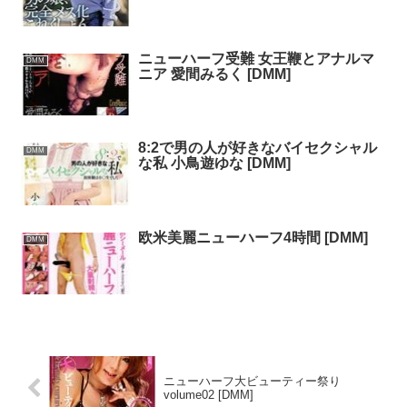
ニューハーフ受難 女王鞭とアナルマ
DMM
ニア 愛間みるく [DMM]
8:2で男の人が好きなバイセクシャル
DMM
な私 小鳥遊ゆな [DMM]
欧米美麗ニューハーフ4時間 [DMM]
DMM
ニューハーフ大ビューティー祭り
volume02 [DMM]