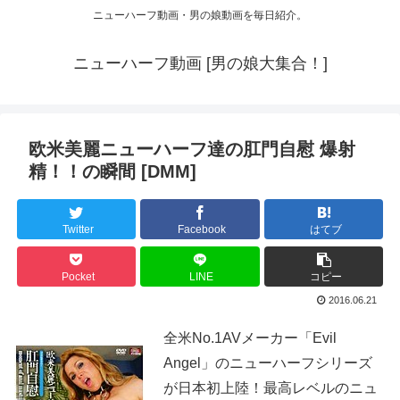
ニューハーフ動画・男の娘動画を毎日紹介。
ニューハーフ動画 [男の娘大集合！]
欧米美麗ニューハーフ達の肛門自慰 爆射
精！！の瞬間 [DMM]
Twitter
Facebook
はてブ
Pocket
LINE
コピー
2016.06.21
全米No.1AVメーカー「Evil
Angel」のニューハーフシリーズ
が日本初上陸！最高レベルのニュ