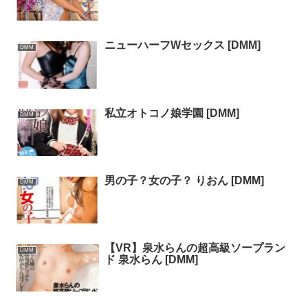
ニューハーフWセックス [DMM]
DMM
私立オトコノ娘学園 [DMM]
DMM
男の子？女の子？ りおん [DMM]
DMM
【VR】泉水らんの超高級ソープラン
DMM
ド 泉水らん [DMM]