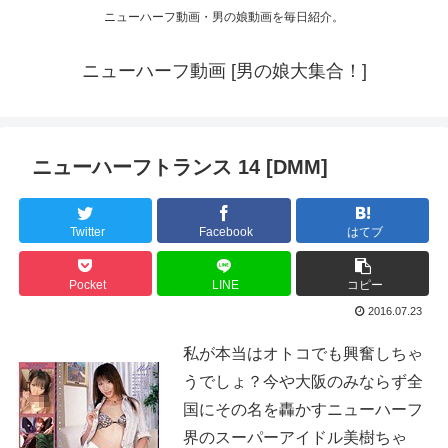
ニューハーフ動画・男の娘動画を毎日紹介。
ニューハーフ動画 [男の娘大集合！]
ニューハーフトランス 14 [DMM]
Twitter
Facebook
はてブ
Pocket
LINE
コピー
2016.07.23
私が本当はオトコでも興奮しちゃ
うでしょ？今や大阪のみならず全
国にその名を轟かすニューハーフ
界のスーパーアイドル美樹ちゃ