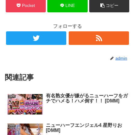
Pocket
LINE
コピー
フォローする
admin
関連記事
有名熟女優が嫌がるニューハーフをガ
DMM
チでハメる！ハメ倒す！！ [DMM]
ニューハーフエンジェル4 星野りお
DMM
[DMM]