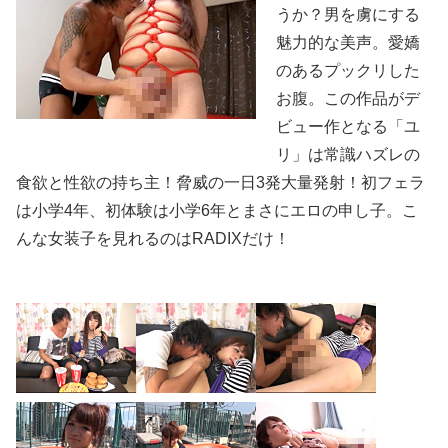
うか？男を虜にする
魅力的な美声。愛嬌
のあるプックリした
お腹。この作品がデ
ビュー作となる「ユ
リ」は常識ハズレの
食欲と性欲の持ち主！脅威の一日3発大量発射！初フェラ
は小学4年、初体験は小学6年とまさにエロの申し子。こ
んな女装子を見れるのはRADIXだけ！