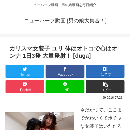
ニューハーフ動画・男の娘動画を毎日紹介。
ニューハーフ動画 [男の娘大集合！]
カリスマ女装子 ユリ 体はオトコで心はオ
ンナ 1日3発 大量発射！ [duga]
Twitter
Facebook
はてブ
Pocket
LINE
コピー
2016.07.28
今だかつて、ここま
でかわいくてポチャ
な女装子はいただろ