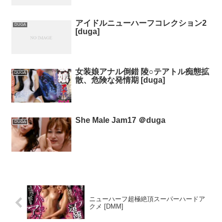
アイドルニューハーフコレクション2
DUGA
[duga]
女装娘アナル倒錯 陵○テアトル痴態拡
DUGA
散、危険な発情期 [duga]
She Male Jam17 ＠duga
DUGA
ニューハーフ超極絶頂スーパーハードア
クメ [DMM]