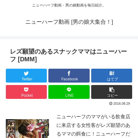
ニューハーフ動画・男の娘動画を毎日紹介。
ニューハーフ動画 [男の娘大集合！]
レズ願望のあるスナックママはニューハー
フ [DMM]
Twitter
Facebook
はてブ
Pocket
LINE
コピー
2016.08.29
ニューハーフのママがいる飲食店
に来店する女性客がレズ願望のあ
るママの餌食に！ニューハーフだ