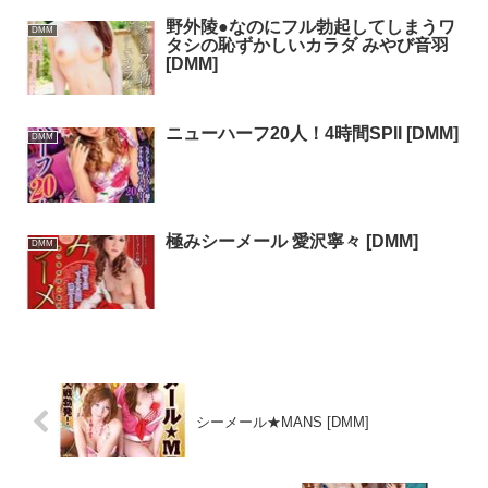
野外陵●なのにフル勃起してしまうワ
DMM
タシの恥ずかしいカラダ みやび音羽
[DMM]
ニューハーフ20人！4時間SPII [DMM]
DMM
極みシーメール 愛沢寧々 [DMM]
DMM
シーメール★MANS [DMM]