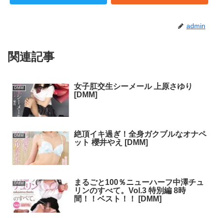
admin
関連記事
女子肛交生シーメール 上原さゆり
DMM
[DMM]
絶頂イキ過ぎ！全身ガクブルなオナペ
DMM
ット 櫻井やえ [DMM]
まるごと100％ニューハーフ中澤チュ
DMM
リンのすべて。Vol.3 特別編 8時
間！！ベスト！！ [DMM]