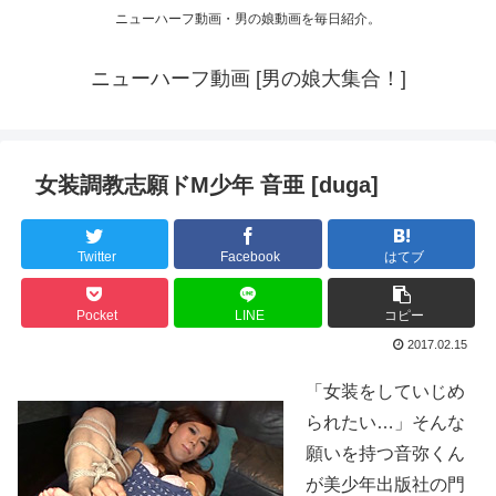
ニューハーフ動画・男の娘動画を毎日紹介。
ニューハーフ動画 [男の娘大集合！]
女装調教志願ドM少年 音亜 [duga]
Twitter
Facebook
はてブ
Pocket
LINE
コピー
2017.02.15
「女装をしていじめ
られたい…」そんな
願いを持つ音弥くん
が美少年出版社の門