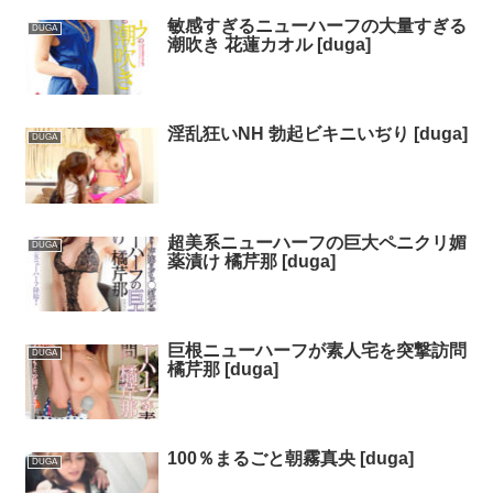
敏感すぎるニューハーフの大量すぎる
DUGA
潮吹き 花蓮カオル [duga]
淫乱狂いNH 勃起ビキニいぢり [duga]
DUGA
超美系ニューハーフの巨大ペニクリ媚
DUGA
薬漬け 橘芹那 [duga]
巨根ニューハーフが素人宅を突撃訪問
DUGA
橘芹那 [duga]
100％まるごと朝霧真央 [duga]
DUGA