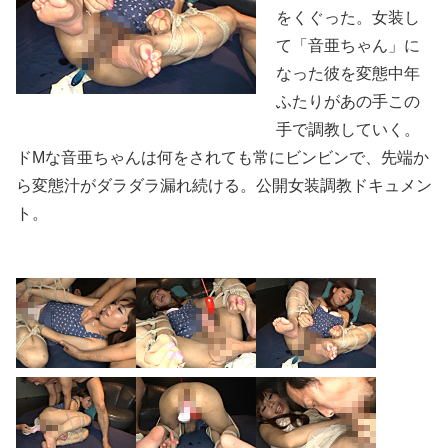
をくぐった。女装し
て「音亜ちゃん」に
なった彼を変態中年
ふたりがあの手この
手で調教していく。
ドMな音亜ちゃんは何をされても常にビンビンで、先端か
ら変態汁がダラダラ漏れ続ける。公開女装調教ドキュメン
ト。