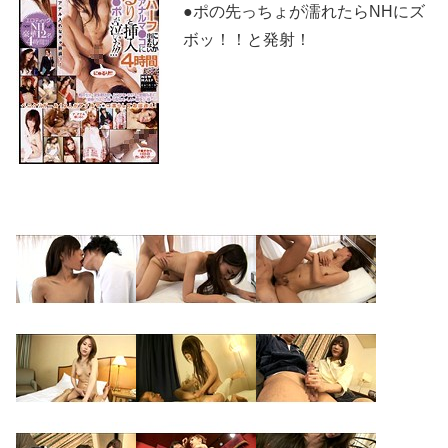
●ポの先っちょが濡れたらNHにズ
ボッ！！と発射！