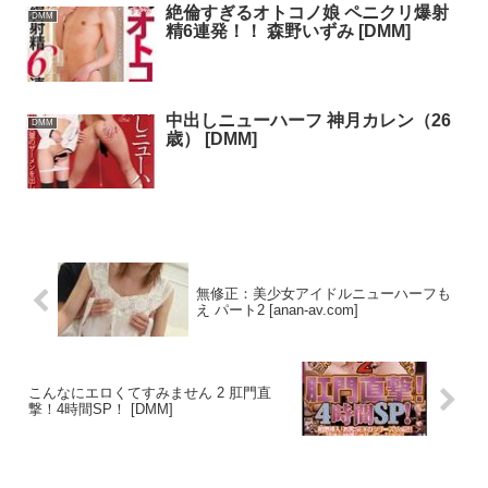
絶倫すぎるオトコノ娘 ペニクリ爆射
DMM
精6連発！！ 森野いずみ [DMM]
中出しニューハーフ 神月カレン（26
DMM
歳） [DMM]
無修正：美少女アイドルニューハーフも
え パート2 [anan-av.com]
こんなにエロくてすみません 2 肛門直
撃！4時間SP！ [DMM]