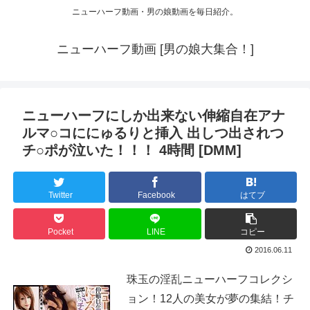
ニューハーフ動画・男の娘動画を毎日紹介。
ニューハーフ動画 [男の娘大集合！]
ニューハーフにしか出来ない伸縮自在アナ
ルマ○コににゅるりと挿入 出しつ出されつ
チ○ポが泣いた！！！ 4時間 [DMM]
Twitter
Facebook
はてブ
Pocket
LINE
コピー
2016.06.11
珠玉の淫乱ニューハーフコレクシ
ョン！12人の美女が夢の集結！チ