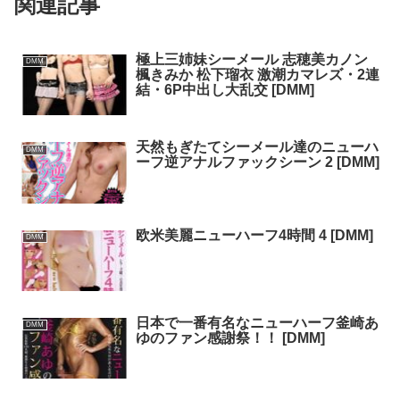
関連記事
極上三姉妹シーメール 志穂美カノン
DMM
楓きみか 松下瑠衣 激潮カマレズ・2連
結・6P中出し大乱交 [DMM]
天然もぎたてシーメール達のニューハ
DMM
ーフ逆アナルファックシーン 2 [DMM]
欧米美麗ニューハーフ4時間 4 [DMM]
DMM
日本で一番有名なニューハーフ釜崎あ
DMM
ゆのファン感謝祭！！ [DMM]