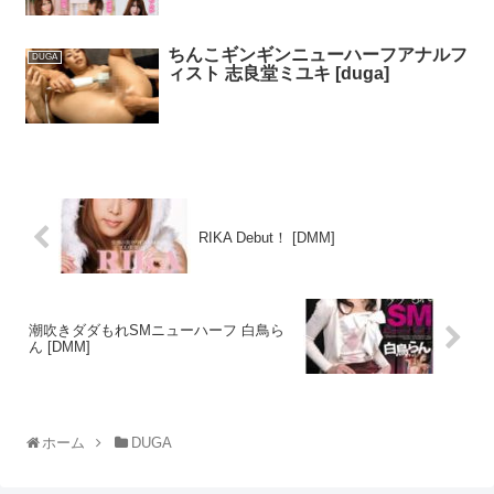
ちんこギンギンニューハーフアナルフ
DUGA
ィスト 志良堂ミユキ [duga]
RIKA Debut！ [DMM]
潮吹きダダもれSMニューハーフ 白鳥ら
ん [DMM]
ホーム
DUGA