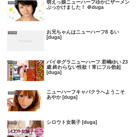
萌えっ娘ニューハーフゆかにザーメン
DUGA
ぶっかけました！ ＠duga
お兄ちゃんはニューハーフ8 るい
DUGA
[duga]
バイ＠グラニューハーフ 君嶋ゆい 23
DUGA
歳 終わらない性欲！常にフル勃起
[duga]
ニューハーフキャバクラへようこそ
DUGA
あやか [duga]
シロウト女装子 [duga]
DUGA