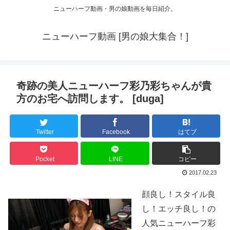
ニューハーフ動画・男の娘動画を毎日紹介。
ニューハーフ動画 [男の娘大集合！]
奇跡の美人ニューハーフ彩乃彩ちゃんが貴
方のお宅へ訪問します。 [duga]
Twitter
Facebook
はてブ
Pocket
LINE
コピー
2017.02.23
顔良し！スタイル良
し！エッチ良し！の
人気ニューハーフ彩