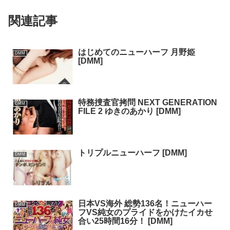
関連記事
はじめてのニューハーフ 月野姫
DMM
[DMM]
特務捜査官拷問 NEXT GENERATION
DMM
FILE 2 ゆきのあかり [DMM]
トリプルニューハーフ [DMM]
DMM
日本VS海外 総勢136名！ニューハー
DMM
フVS純女のプライドをかけたイカせ
合い25時間16分！ [DMM]