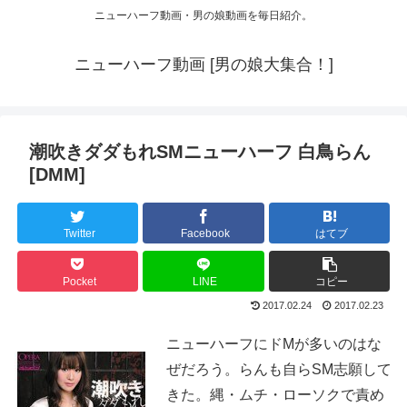
ニューハーフ動画・男の娘動画を毎日紹介。
ニューハーフ動画 [男の娘大集合！]
潮吹きダダもれSMニューハーフ 白鳥らん
[DMM]
Twitter
Facebook
はてブ
Pocket
LINE
コピー
2017.02.24
2017.02.23
ニューハーフにドMが多いのはな
ぜだろう。らんも自らSM志願して
きた。縄・ムチ・ローソクで責め