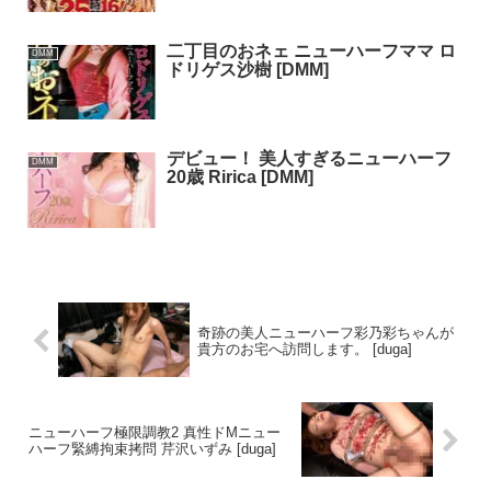
二丁目のおネェ ニューハーフママ ロ
DMM
ドリゲス沙樹 [DMM]
デビュー！ 美人すぎるニューハーフ
DMM
20歳 Ririca [DMM]
奇跡の美人ニューハーフ彩乃彩ちゃんが
貴方のお宅へ訪問します。 [duga]
ニューハーフ極限調教2 真性ドMニュー
ハーフ緊縛拘束拷問 芹沢いずみ [duga]